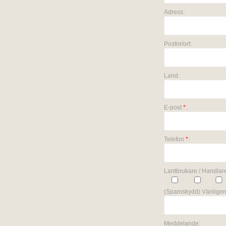
Adress:
Postnr/ort:
Land:
E-post
*
:
Telefon
*
:
Lantbrukare / Handlare
(Spamskydd) Vänligen
Meddelande: