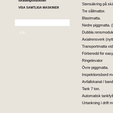
förädlingsmaskiner
Stensäkring på skä
VISA SAMTLIGA MASKINER
Tre sållmattor.
Blastmatta.
Nedre piggmatta. (
Dubbla rensmodule
SÖK
Axialrensverk (nytt
Transportmatta vi
Förberedd för easy
Ringelevator
Övre piggmatta.
Inspektionsbord me
Avfallskanal / ban
Tank 7 ton.
Automatisk tankfyll
Urtankning i drift m