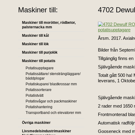
Maskiner till:
4702 Dewul
Maskiner till morötter, rödbetor,
palsternacka mm
Maskiner till kål
Årsm. 2017. Axial
Maskiner till lök
Bilder från Septe
Maskiner till purjolök
Tillgänglig finns
Maskiner till potatis
Självgående maski
Potatisupptagare
Potatissättare/ stensträngläggare/
Totalt gått 500 ha!
bäddplogar
leverans, 1 Oktob
Potatiskupare/ blastkrossar mm
Potatissorterare
Potatistvätt
Självgående mask
Potatisvågar och packmaskiner
2 rader med 1650 
Potatishantering
Transportband och elevatorer mm
Frontmonterad bla
Automatisk radfölj
Övriga maskiner
Gooseneck med m
Livsmedelsindustrimaskiner