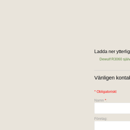
Ladda ner ytterli
Dewulf R3060 sjä
Vänligen kontak
* Obligatoriskt
Namn
*
:
Företag: