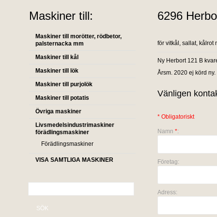
Maskiner till:
6296 Herbo
Maskiner till morötter, rödbetor,
för vitkål, sallat, kålro
palsternacka mm
Maskiner till kål
Ny Herbort 121 B kvar
Maskiner till lök
Årsm. 2020 ej körd ny.
Maskiner till purjolök
Vänligen kontak
Maskiner till potatis
Övriga maskiner
* Obligatoriskt
Livsmedelsindustrimaskiner
Namn
*
:
förädlingsmaskiner
Förädlingsmaskiner
VISA SAMTLIGA MASKINER
Företag:
Adress:
SÖK