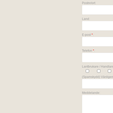
Postnr/ort:
Land:
E-post
*
:
Telefon
*
:
Lantbrukare / Handlare
(Spamskydd) Vänligen
Meddelande: