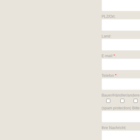
PLZ/Ort:
Land:
E-mail
*
:
Telefon
*
:
Bauer/Händler/andere
(spam protection) Bit
Ihre Nachricht: