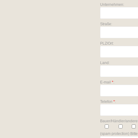
Unternehmen:
Straße:
PLZ/Ort:
Land:
E-mail
*
:
Telefon
*
:
Bauer/Händler/andere
(spam protection) Bit