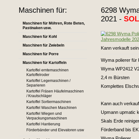
Maschinen für:
6298 Wyma 
2021 -
SO
Maschinen für Möhren, Rote Beten,
Pastinaken usw.
Maschinen für Kohl
Maschinen für Zwiebeln
Kann verkauft sein
Maschinen für Porre
Wyma polierer für K
Maschinen für Kartoffeln
Wyma WP2412 V2B 
Kartoffel erntemaschinen
Kartoffelroder
2,4 m Bürsten
Kartoffel Legemaschinen /
Separieren
Komplettes Elschr
Kartoffel Fräsen Häufelmaschinen
/ Krautschläger
Kartoffel Sortiermaschinen
Kann auch verkauft
Kartoffel Waschen Maschinen
Upmann upmatic k
Kartoffel Wiegen und
Verpackungsmaschinen
Skals Erde reinige
Kartoffel Hantierung
Förderband bis EK
Förderbänder und Elevatoren usw
Wyma Polierer