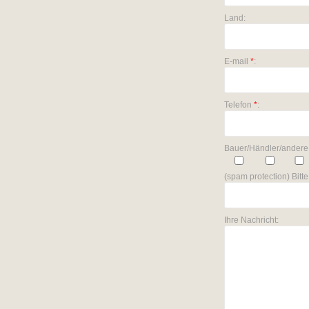
Land:
E-mail
*
:
Telefon
*
:
Bauer/Händler/andere
(spam protection) Bit
Ihre Nachricht: