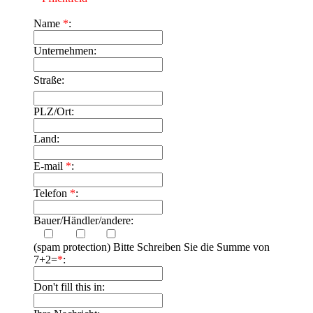
Name
*
:
Unternehmen:
Straße:
PLZ/Ort:
Land:
E-mail
*
:
Telefon
*
:
Bauer/Händler/andere:
(spam protection) Bitte Schreiben Sie die Summe von
7+2=
*
:
Don't fill this in: